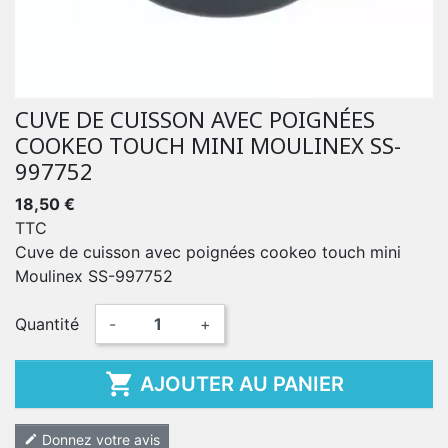
CUVE DE CUISSON AVEC POIGNÉES
COOKEO TOUCH MINI MOULINEX SS-
997752
18,50 €
TTC
Cuve de cuisson avec poignées cookeo touch mini
Moulinex SS-997752
Quantité
-
+

AJOUTER AU PANIER
Donnez votre avis
edit