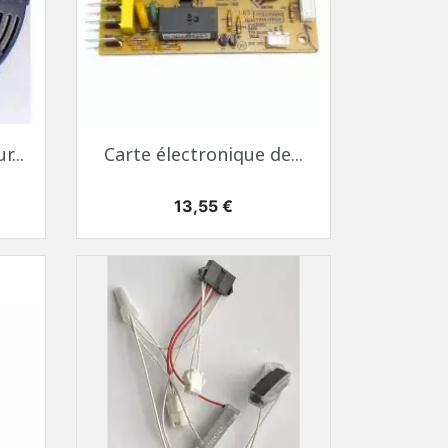
Aperçu rapide

...
Carte électronique de...
Prix
13,55 €