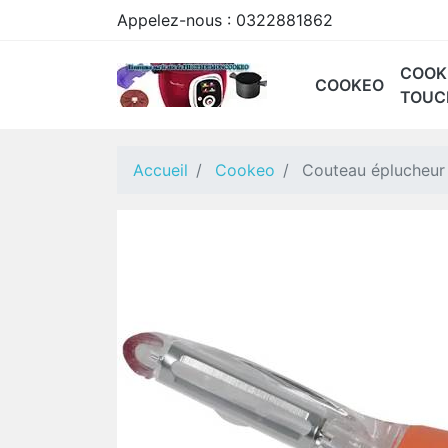
Appelez-nous :
0322881862
COOK
COOKEO
TOUC
CE85 CONNECT
CE9011
CE9028
CE70 BLANC
COOKEO WIFI 9-EN
CE70
Accueil
Cookeo
Couteau éplucheu