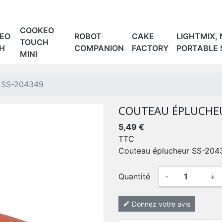
COOKEO
EO
ROBOT
CAKE
LIGHTMIX, 
TOUCH
H
COMPANION
FACTORY
PORTABLE 
MINI
-1 BLANC
 ROUGE
CE70 NOIR
r SS-204349
COUTEAU ÉPLUCHEU
5,49 €
TTC
Couteau éplucheur SS-204
Quantité
-
+
Donnez votre avis
edit