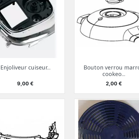
Aperçu rapide
Aperçu rapide


Enjoliveur cuiseur...
Bouton verrou marr
cookeo...
Prix
Prix
9,00 €
2,00 €