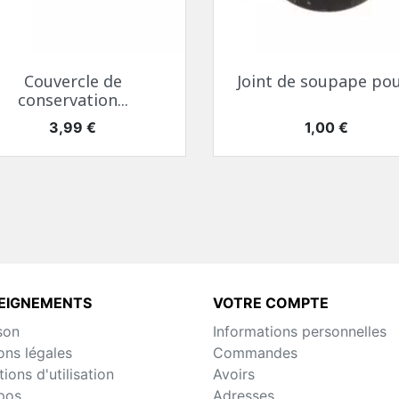
Aperçu rapide
Aperçu rapide


Couvercle de
Joint de soupape pour
conservation...
Prix
Prix
3,99 €
1,00 €
EIGNEMENTS
VOTRE COMPTE
son
Informations personnelles
ons légales
Commandes
ions d'utilisation
Avoirs
pos
Adresses