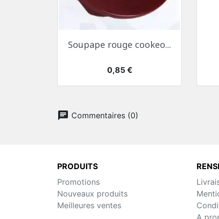
Aperçu rapide

Soupape rouge cookeo...
Prix
0,85 €
chat
Commentaires (0)
PRODUITS
RENS
Promotions
Livrai
Nouveaux produits
Menti
Meilleures ventes
Condit
A pro