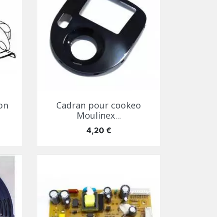
Aperçu rapide

on
Cadran pour cookeo
Moulinex...
Prix
4,20 €