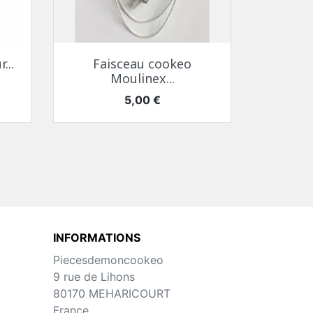
Aperçu rapide

...
Faisceau cookeo
Moulinex...
Prix
5,00 €
INFORMATIONS
Piecesdemoncookeo
9 rue de Lihons
80170 MEHARICOURT
France