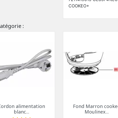
COOKEO+
atégorie :
Aperçu rapide
Aperçu rapide


Cordon alimentation
Fond Marron cooke
blanc...
Moulinex...