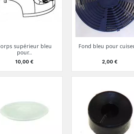
Aperçu rapide
Aperçu rapide


orps supérieur bleu
Fond bleu pour cuiseur
pour...
Prix
Prix
10,00 €
2,00 €