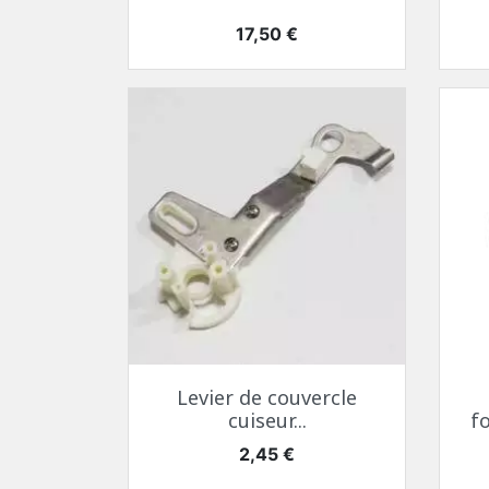
Prix
17,50 €
Aperçu rapide

Levier de couvercle
cuiseur...
f
Prix
2,45 €