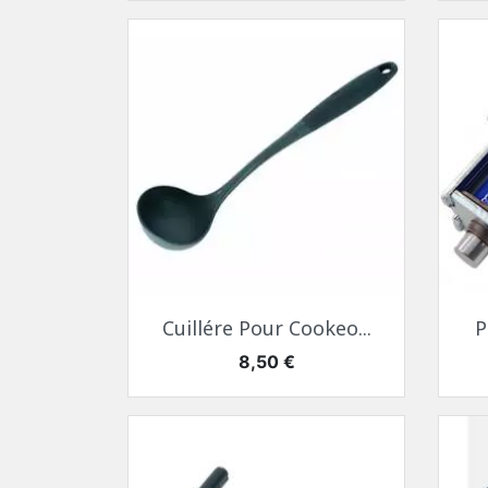
Aperçu rapide

Cuillére Pour Cookeo...
P
Prix
8,50 €