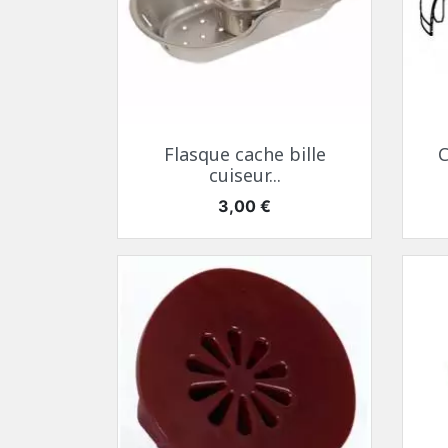
Aperçu rapide

Flasque cache bille
C
cuiseur...
Prix
3,00 €