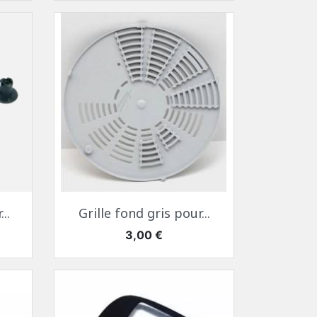
Aperçu rapide

..
Grille fond gris pour...
Prix
3,00 €