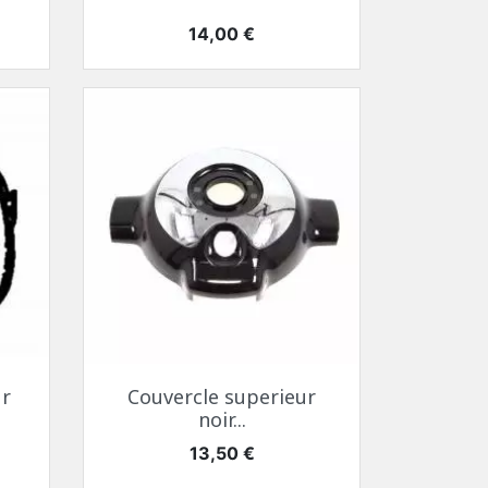
Prix
14,00 €
Aperçu rapide

ur
Couvercle superieur
noir...
Prix
13,50 €