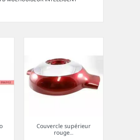
Aperçu rapide

o
Couvercle supérieur
rouge...