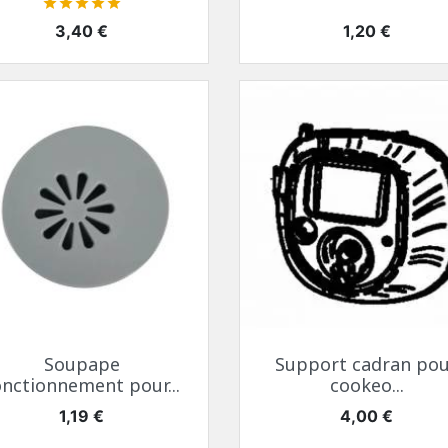





Prix
Prix
3,40 €
1,20 €
Aperçu rapide
Aperçu rapide


Soupape
Support cadran po
onctionnement pour...
cookeo...
Prix
Prix
1,19 €
4,00 €