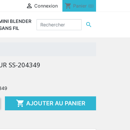

shopping_cart
Connexion
Panier
(0)
MINI BLENDER

SANS FIL
R SS-204349
349

AJOUTER AU PANIER