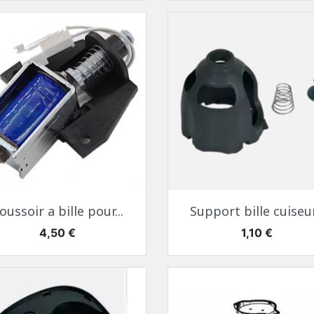
Aperçu rapide
Aperçu rapide


oussoir a bille pour...
Support bille cuiseur.
Prix
Prix
4,50 €
1,10 €