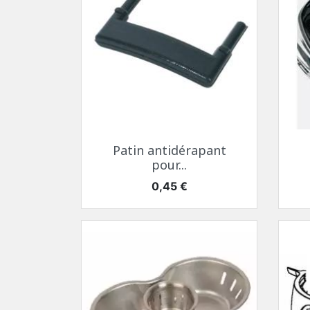
Aperçu rapide

Patin antidérapant
pour...
Prix
0,45 €